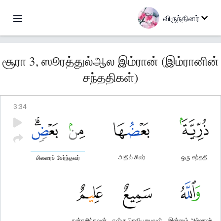
விருந்தினர்
சூரா 3, ஸூரத்துல்ஆல இம்ரான் (இம்ரானின்
சந்ததிகள்)
3
:
34
அதில் சிலர்
ஒரு சந்ததி
சிலரைச் சேர்ந்தவர்
நன்கறிந்தவன்
நன்கு செவியுறுபவன்
இன்னும் அல்லாஹ்