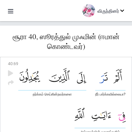
விருந்தினர்
சூரா 40, ஸூரத்துல் முஃமின் (ஈமான்
கொண்டவர்)
40
:
69
தர்க்கம் செய்கின்றவர்களை
நீர் பார்க்கவில்லையா?
அல்லாஹ்வின் வசனங்களில்