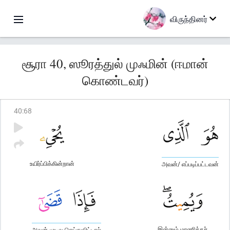
விருந்தினர்
சூரா 40, ஸூரத்துல் முஃமின் (ஈமான்
கொண்டவர்)
40
:
68
உயிர்ப்பிக்கின்றான்
அவன்/ எப்படிப்பட்டவன்
இன்னும் மரணிக்கச்
அவன் முடிவு செய்துவிட்டால்