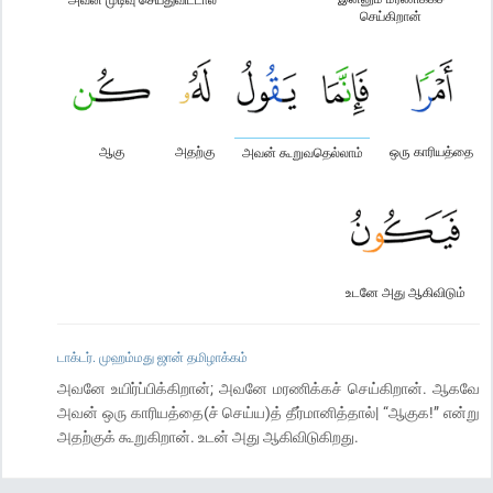
செய்கிறான்
ஆகு
அதற்கு
ஒரு காரியத்தை
அவன் கூறுவதெல்லாம்
உடனே அது ஆகிவிடும்
டாக்டர். முஹம்மது ஜான் தமிழாக்கம்
அவனே உயிர்ப்பிக்கிறான்; அவனே மரணிக்கச் செய்கிறான். ஆகவே
அவன் ஒரு காரியத்தை(ச் செய்ய)த் தீர்மானித்தால்| “ஆகுக!” என்று
அதற்குக் கூறுகிறான். உடன் அது ஆகிவிடுகிறது.