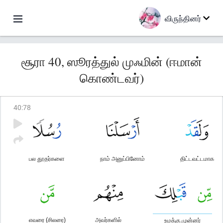
விருந்தினர்
சூரா 40, ஸூரத்துல் முஃமின் (ஈமான்
கொண்டவர்)
40
:
78
பல தூதர்களை
நாம் அனுப்பினோம்
திட்டவட்டமாக
எவரை (சிலரை)
அவர்களில்
உமக்கு முன்னர்