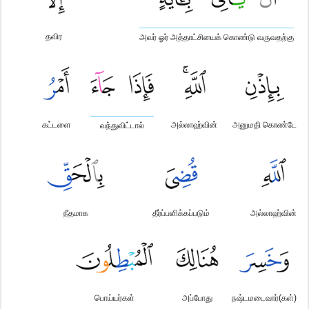
தவிர
அவர் ஓர் அத்தாட்சியைக் கொண்டு வருவதற்கு
கட்டளை
அல்லாஹ்வின்
அனுமதி கொண்டே
வந்துவிட்டால்
நீதமாக
தீர்ப்பளிக்கப்படும்
அல்லாஹ்வின்
பொய்யர்கள்
அப்போது
நஷ்டமடைவார்(கள்)