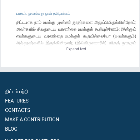
டாக்டர். முஹம்மது ஜான் தமிழாக்கம்
திட்டமாக நாம் உமக்கு முன்னர் தூதர்களை அனுப்பியிருக்கின்றோம்;
அவர்களில் சிலருடைய வரலாற்றை உமக்குக் கூறியுள்ளோம்; இன்னும்
எவர்களுடைய வரலாற்றை உமக்குக் கூறவில்லையோ (அவர்களும்)
அத்தூதர்களில் இருக்கின்றனர்; (இவ்விருசாராரில்) எந்தத் தூதரும்
Expand text
அல்லாஹ்வின் அனுமதியின்றி எந்த அத்தாட்சியையும் கொண்டு
வருவதற்கு (அதிகாரமும்) இல்லை; ஆகவே அல்லாஹ்வுடைய
கட்டளைவரும் போது, (அனைவருக்கும்) நியாயமாகத்
தீர்ப்பளிக்கப்படும்; அன்றியும், அந்த இடத்தில் பொய்யர்கள் தாம்
நஷ்டமடைவார்கள்.
திட்டம் பற்றி
FEATURES
CONTACTS
MAKE A CONTRIBUTION
BLOG