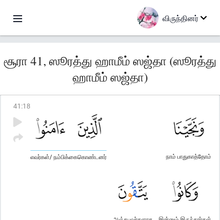
விருந்தினர்
சூரா 41, ஸூரத்து ஹாமீம் ஸஜ்தா (ஸூரத்து
ஹாமீம் ஸஜ்தா)
41
:
18
நாம் பாதுகாத்தோம்
எவர்கள்/ நம்பிக்கைகொண்டனர்
அஞ்சுபவர்களாக
இன்னும் இருந்தார்கள்