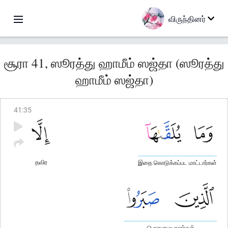
விருந்தினர்
சூரா 41, ஸூரத்து ஹாமீம் ஸஜ்தா (ஸூரத்து
ஹாமீம் ஸஜ்தா)
41
:
35
தவிர
இதை கொடுக்கப்பட மாட்டார்கள்
பொறுமையாளர்கள்