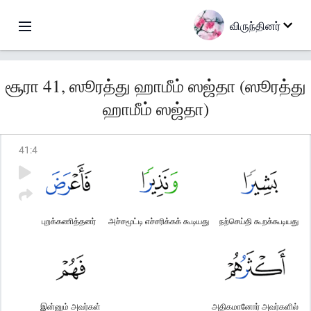
விருந்தினர்
சூரா 41, ஸூரத்து ஹாமீம் ஸஜ்தா (ஸூரத்து
ஹாமீம் ஸஜ்தா)
41
:
4
புறக்கணித்தனர்
அச்சமூட்டி எச்சரிக்கக் கூடியது
நற்செய்தி கூறக்கூடியது
இன்னும் அவர்கள்
அதிகமானோர் அவர்களில்