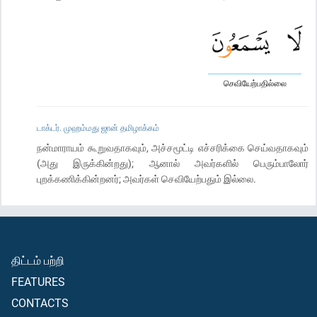
செவியேற்பதில்லை
டாக்டர். முஹம்மது ஜான் தமிழாக்கம்
நன்மாராயம் கூறுவதாகவும், அச்சமூட்டி எச்சரிக்கை செய்வதாகவும்
(அது இருக்கின்றது); ஆனால் அவர்களில் பெரும்பாலோர்
புறக்கணிக்கின்றனர்; அவர்கள் செவியேற்பதும் இல்லை.
திட்டம் பற்றி
FEATURES
CONTACTS