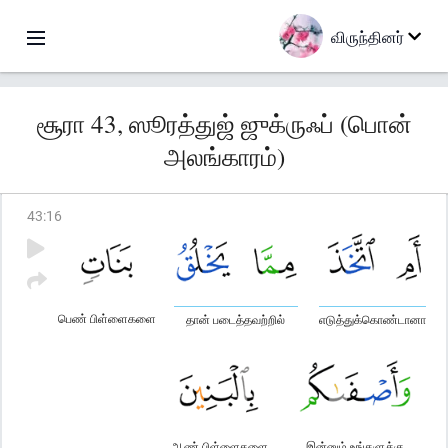
விருந்தினர்
சூரா 43, ஸூரத்துஜ் ஜுக்ருஃப் (பொன்
அலங்காரம்)
43
:
16
பெண் பிள்ளைகளை
தான் படைத்தவற்றில்
எடுத்துக்கொண்டானா
ஆண் பிள்ளைகளை
இன்னும் உங்களுக்கு