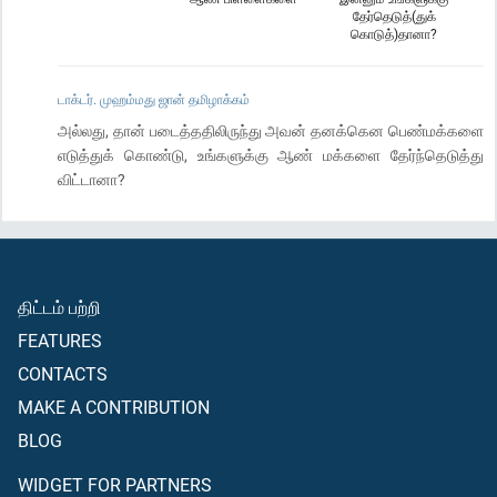
தேர்தெடுத்(துக்
கொடுத்)தானா?
டாக்டர். முஹம்மது ஜான் தமிழாக்கம்
அல்லது, தான் படைத்ததிலிருந்து அவன் தனக்கென பெண்மக்களை
எடுத்துக் கொண்டு, உங்களுக்கு ஆண் மக்களை தேர்ந்தெடுத்து
விட்டானா?
திட்டம் பற்றி
FEATURES
CONTACTS
MAKE A CONTRIBUTION
BLOG
WIDGET FOR PARTNERS