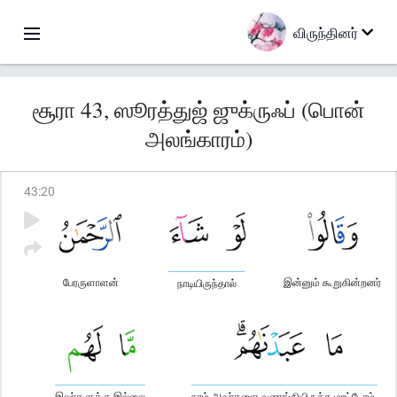
விருந்தினர்
சூரா 43, ஸூரத்துஜ் ஜுக்ருஃப் (பொன்
அலங்காரம்)
43
:
20
பேரருளாளன்
இன்னும் கூறுகின்றனர்
நாடியிருந்தால்
இவர்களுக்கு இல்லை
நாம் அவர்களை வணங்கியிருக்க மாட்டோம்.