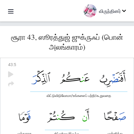
விருந்தினர்
சூரா 43, ஸூரத்துஜ் ஜுக்ருஃப் (பொன்
அலங்காரம்)
43
:
5
விட்டுவிடுவோமா/உங்களைப் பற்றி/கூறுவதை
மக்களாக
மன்னித்து
நீங்களோ இருக்க