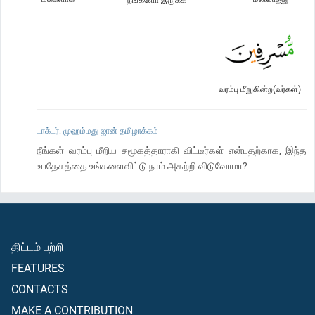
வரம்பு மீறுகின்ற(வர்கள்)
டாக்டர். முஹம்மது ஜான் தமிழாக்கம்
நீங்கள் வரம்பு மீறிய சமூகத்தாராகி விட்டீர்கள் என்பதற்காக, இந்த
உபதேசத்தை உங்களைவிட்டு நாம் அகற்றி விடுவோமா?
திட்டம் பற்றி
FEATURES
CONTACTS
MAKE A CONTRIBUTION