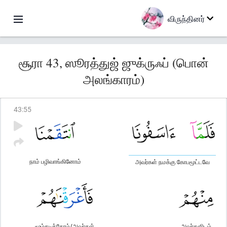
விருந்தினர்
சூரா 43, ஸூரத்துஜ் ஜுக்ருஃப் (பொன்
அலங்காரம்)
43
:
55
நாம் பழிவாங்கினோம்
அவர்கள் நமக்கு கோபமூட்டவே
மூழ்கடித்தோம்/அவர்கள்
அவர்களிடம்