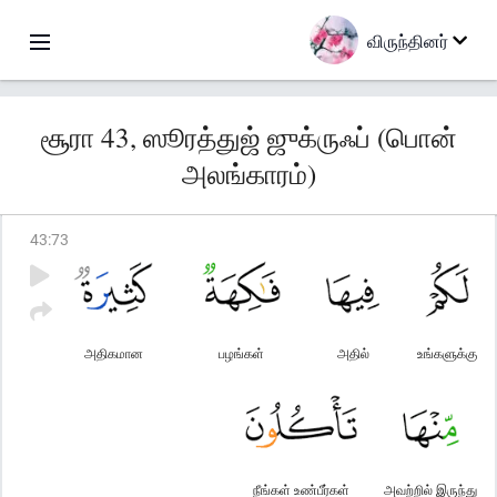
விருந்தினர்
சூரா 43, ஸூரத்துஜ் ஜுக்ருஃப் (பொன்
அலங்காரம்)
43
:
73
அதிகமான
பழங்கள்
அதில்
உங்களுக்கு
நீங்கள் உண்பீர்கள்
அவற்றில் இருந்து