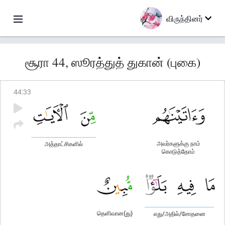
விருந்தினர்
சூரா 44, ஸூரத்துத் துகான் (புகை)
44
:
33
அவர்களுக்கு நாம்
அத்தாட்சிகளில்
கொடுத்தோம்
தெளிவான(து)
எது/அதில்/சோதனை