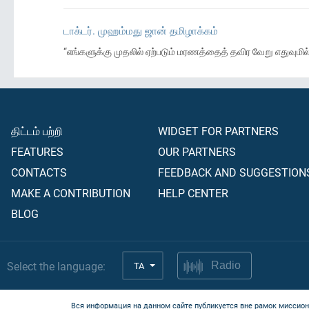
டாக்டர். முஹம்மது ஜான் தமிழாக்கம்
“எங்களுக்கு முதலில் ஏற்படும் மரணத்தைத் தவிர வேறு எதுவுமில்ல
திட்டம் பற்றி
WIDGET FOR PARTNERS
FEATURES
OUR PARTNERS
CONTACTS
FEEDBACK AND SUGGESTION
MAKE A CONTRIBUTION
HELP CENTER
BLOG
Select the language:
TA
Radio
Вся информация на данном сайте публикуется вне рамок миссион