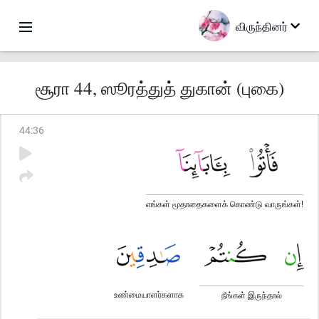
விருந்தினர்
சூரா 44, ஸூரத்துத் துகான் (புகை)
44
:
36
எங்கள் மூதாதைகளைக் கொண்டு வாருங்கள்!
உண்மையாளர்களாக
நீங்கள் இருந்தால்