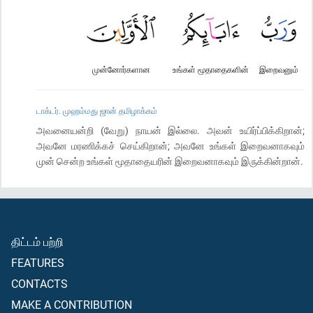
முன்னோர்களான
உங்கள் மூதாதைகளின்
இறைவனும்
டாக்டர். முஹம்மது ஜான் தமிழாக்கம்
அவனையன்றி (வேறு) நாயன் இல்லை. அவன் உயிர்ப்பிக்கிறான்;
அவனே மரணிக்கச் செய்கிறான்; அவனே உங்கள் இறைவனாகவும்
முன் சென்ற உங்கள் மூதாதையரின் இறைவனாகவும் இருக்கின்றான்.
திட்டம் பற்றி
FEATURES
CONTACTS
MAKE A CONTRIBUTION