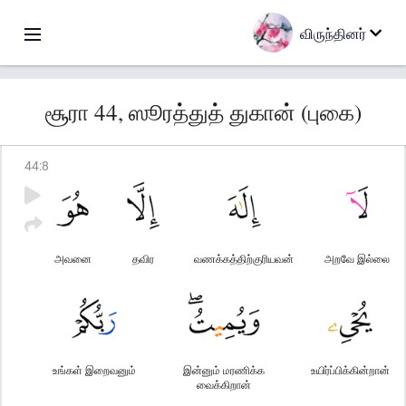
விருந்தினர்
சூரா 44, ஸூரத்துத் துகான் (புகை)
44
:
8
அவனை
தவிர
வணக்கத்திற்குரியவன்
அறவே இல்லை
உங்கள் இறைவனும்
இன்னும் மரணிக்க
உயிர்ப்பிக்கின்றான்
வைக்கிறான்