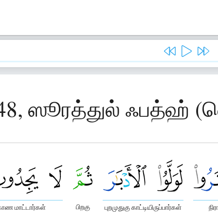
48, ஸூரத்துல் ஃபத்ஹ் (வ
பிறகு
காண மாட்டார்கள்
புறமுதுகு காட்டியிருப்பார்கள்
நிர