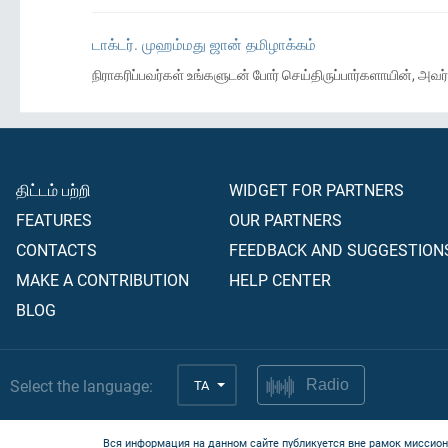
டாக்டர். முஹம்மது ஜான் தமிழாக்கம்
நிராகரிப்பவர்கள் உங்களுடன் போர் செய்திருப்பார்களாயின், அ
திட்டம் பற்றி
WIDGET FOR PARTNERS
FEATURES
OUR PARTNERS
CONTACTS
FEEDBACK AND SUGGESTION
MAKE A CONTRIBUTION
HELP CENTER
BLOG
Select the language:
TA
Radio
Вся информация на данном сайте публикуется вне рамок миссион