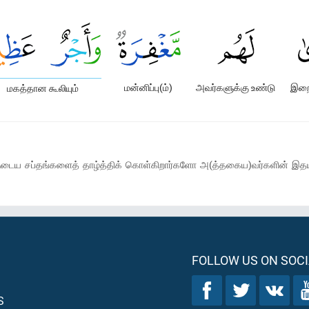
மன்னிப்பு(ம்)
அவர்களுக்கு உண்டு
இறை
மகத்தான கூலியும்
்களுடைய சப்தங்களைத் தாழ்த்திக் கொள்கிறார்களோ அ(த்தகைய)வர்களின் 
FOLLOW US ON SOCI
S