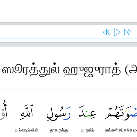
, ஸூரத்துல் ஹுஜுராத் 
அல்லாஹ்வின்
தூதருக்கு
அருகில்
தங்கள் சப்தங்க