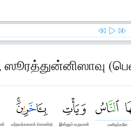
, ஸூரத்துன்னிஸாவு (ப
ான்
மற்றவர்களைக் கொண்டு
இன்னும் வருவான்
மனிதர்களே