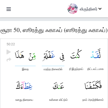
விருந்தினர்
சூரா 50, ஸூரத்து ஃகாஃப் (ஸூரத்து ஃகாஃப்)
50
:
22
நீ இருந்தாய்
திட்டவட்டமாக
இதை
மறந்த நிலையில்
உனது திரையை
உன்னை விட்டும்
நாம் அகற்றினோம்