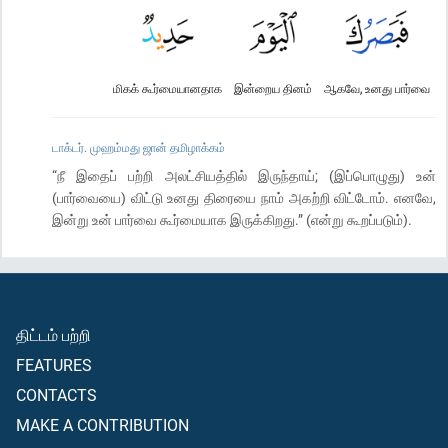
மிகக் கூர்மையானதாக
இன்றைய தினம்
ஆகவே, உனது பார்வை
டாக்டர். முஹம்மது ஜான் தமிழாக்கம்
“நீ இதைப் பற்றி அலட்சியத்தில் இருந்தாய்; (இப்பொழுது) உன்
(பார்வையை) விட்டு உனது திரையை நாம் அகற்றி விட்டோம். எனவே,
இன்று உன் பார்வை கூர்மையாக இருக்கிறது.” (என்று கூறப்படும்).
திட்டம் பற்றி
FEATURES
CONTACTS
MAKE A CONTRIBUTION