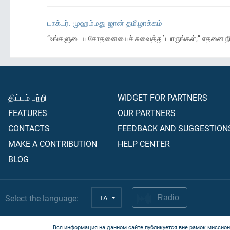
டாக்டர். முஹம்மது ஜான் தமிழாக்கம்
“உங்களுடைய சோதனையைச் சுவைத்துப் பாருங்கள்;” எதனை நீங
திட்டம் பற்றி
WIDGET FOR PARTNERS
FEATURES
OUR PARTNERS
CONTACTS
FEEDBACK AND SUGGESTION
MAKE A CONTRIBUTION
HELP CENTER
BLOG
Select the language:
TA
Radio
Вся информация на данном сайте публикуется вне рамок миссион