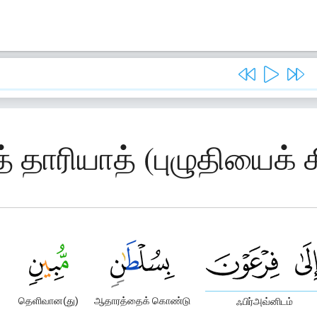
 தாரியாத் (புழுதியைக் க
தெளிவான(து)
ஆதாரத்தைக் கொண்டு
ஃபிர்அவ்னிடம்