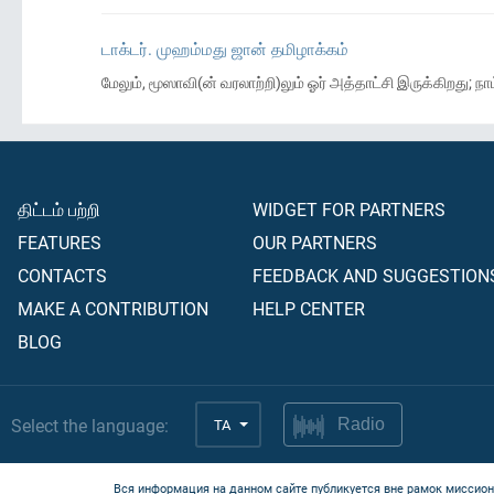
டாக்டர். முஹம்மது ஜான் தமிழாக்கம்
மேலும், மூஸாவி(ன் வரலாற்றி)லும் ஓர் அத்தாட்சி இருக்கிறது
திட்டம் பற்றி
WIDGET FOR PARTNERS
FEATURES
OUR PARTNERS
CONTACTS
FEEDBACK AND SUGGESTION
MAKE A CONTRIBUTION
HELP CENTER
BLOG
Select the language:
TA
Radio
Вся информация на данном сайте публикуется вне рамок миссион