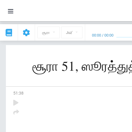
சூரா
Juz'
00:00
/
00:00
சூரா 51, ஸூரத்துத்
51
:
38