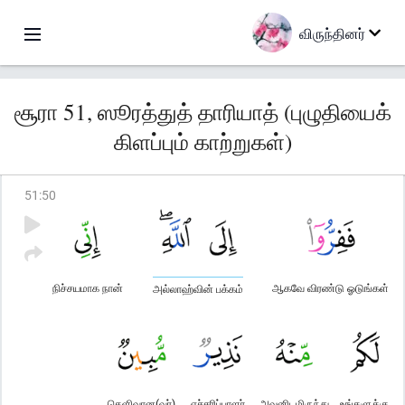
விருந்தினர்
சூரா 51, ஸூரத்துத் தாரியாத் (புழுதியைக்
கிளப்பும் காற்றுகள்)
51
:
50
நிச்சயமாக நான்
ஆகவே விரண்டு ஓடுங்கள்
அல்லாஹ்வின் பக்கம்
தெளிவான(வர்)
எச்சரிப்பாளர்
அவனிடமிருந்து
உங்களுக்கு