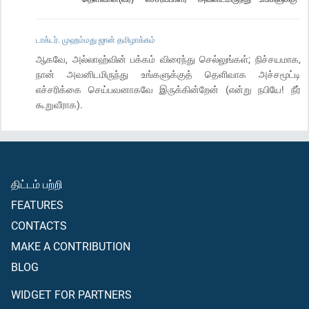
டாக்டர். முஹம்மது ஜான் தமிழாக்கம்
ஆகவே, அல்லாஹ்வின் பக்கம் விரைந்து செல்லுங்கள்; நிச்சயமாக,
நான் அவனிடமிருந்து உங்களுக்குத் தெளிவாக அச்சமூட்டி
எச்சரிக்கை செய்பவனாகவே இருக்கின்றேன் (என்று நபியே! நீர்
கூறுவீராக).
திட்டம் பற்றி
FEATURES
CONTACTS
MAKE A CONTRIBUTION
BLOG
WIDGET FOR PARTNERS