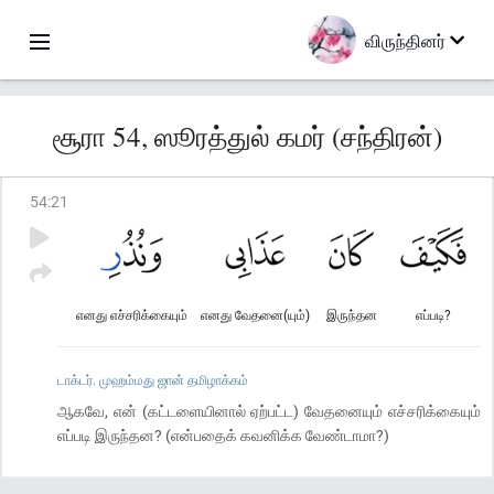
விருந்தினர்
சூரா 54, ஸூரத்துல் கமர் (சந்திரன்)
54
:
21
எனது எச்சரிக்கையும்
எனது வேதனை(யும்)
இருந்தன
எப்படி?
டாக்டர். முஹம்மது ஜான் தமிழாக்கம்
ஆகவே, என் (கட்டளையினால் ஏற்பட்ட) வேதனையும் எச்சரிக்கையும்
எப்படி இருந்தன? (என்பதைக் கவனிக்க வேண்டாமா?)