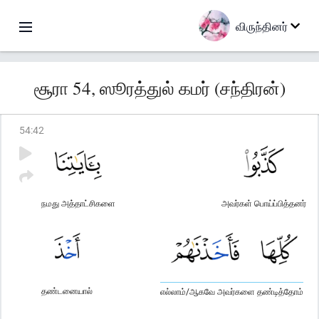
விருந்தினர்
சூரா 54, ஸூரத்துல் கமர் (சந்திரன்)
54
:
42
நமது அத்தாட்சிகளை
அவர்கள் பொய்ப்பித்தனர்
தண்டனையால்
எல்லாம்/ஆகவே அவர்களை தண்டித்தோம்