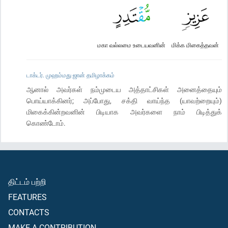
மகா வல்லமை உடையவனின்
மிக்க மிகைத்தவன்
டாக்டர். முஹம்மது ஜான் தமிழாக்கம்
ஆனால் அவர்கள் நம்முடைய அத்தாட்சிகள் அனைத்தையும்
பொய்யாக்கினர்; அப்போது, சக்தி வாய்ந்த (யாவற்றையும்)
மிகைக்கின்றவனின் பிடியாக அவர்களை நாம் பிடித்துக்
கொண்டோம்.
திட்டம் பற்றி
FEATURES
CONTACTS
MAKE A CONTRIBUTION