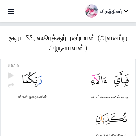
விருந்தினர்
சூரா 55, ஸூரத்துர் ரஹ்மான் (அளவற்ற
அருளாளன்)
55
:
16
உங்கள் இறைவனின்
அருட்கொடைகளில் எதை
பொய்ப்பிக்கின்றீர்கள்