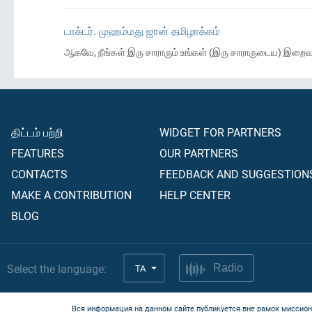
டாக்டர். முஹம்மது ஜான் தமிழாக்கம்
ஆகவே, நீங்கள் இரு சாராரும் உங்கள் (இரு சாராருடைய) இறை
திட்டம் பற்றி
WIDGET FOR PARTNERS
FEATURES
OUR PARTNERS
CONTACTS
FEEDBACK AND SUGGESTION
MAKE A CONTRIBUTION
HELP CENTER
BLOG
Select the language:
TA
Radio
Вся информация на данном сайте публикуется вне рамок миссион