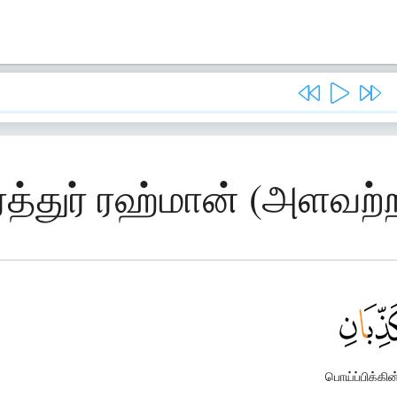
ரத்துர் ரஹ்மான் (அளவற
பொய்ப்பிக்கின்