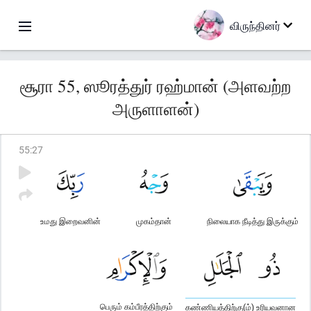
விருந்தினர்
சூரா 55, ஸூரத்துர் ரஹ்மான் (அளவற்ற
அருளாளன்)
55
:
27
உமது இறைவனின்
முகம்தான்
நிலையாக நீடித்து இருக்கும்
பெரும் கம்பீரத்திற்கும்
கண்ணியத்திற்கு(ம்) உரியவனான