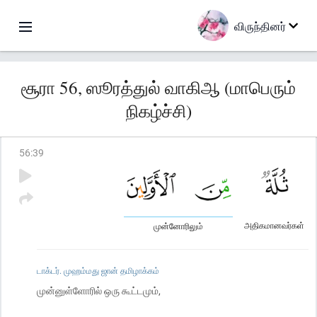
விருந்தினர்
சூரா 56, ஸூரத்துல் வாகிஆ (மாபெரும்
நிகழ்ச்சி)
56
:
39
அதிகமானவர்கள்
முன்னோரிலும்
டாக்டர். முஹம்மது ஜான் தமிழாக்கம்
முன்னுள்ளோரில் ஒரு கூட்டமும்,