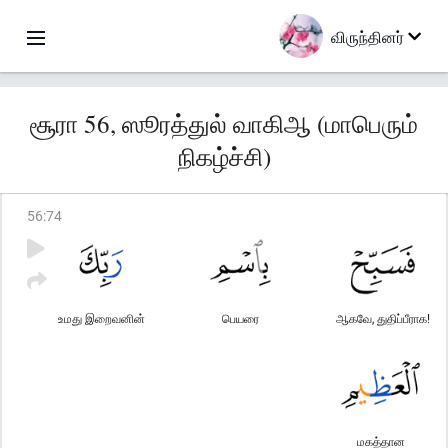
விருந்தினர்
சூரா 56, ஸூரத்துல் வாகிஆ (மாபெரும்
நிகழ்ச்சி)
56
:
74
உமது இறைவனின்
பெயரை
ஆகவே, துதிப்பீராக!
மகத்தான