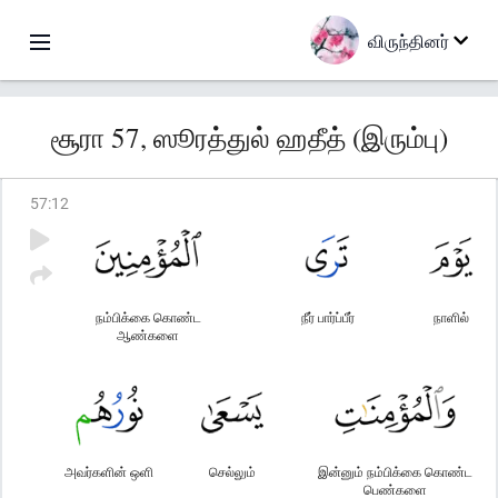
விருந்தினர்
சூரா 57, ஸூரத்துல் ஹதீத் (இரும்பு)
57
:
12
நம்பிக்கை கொண்ட
நீர் பார்ப்பீர்
நாளில்
ஆண்களை
அவர்களின் ஒளி
செல்லும்
இன்னும் நம்பிக்கை கொண்ட
பெண்களை