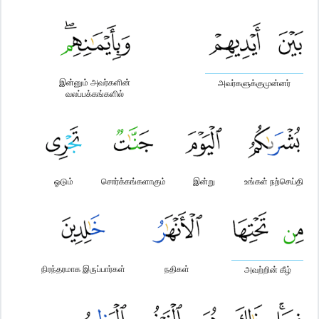
இன்னும் அவர்களின்
அவர்களுக்குமுன்னர்
வலப்பக்கங்களில்
ஓடும்
சொர்க்கங்களாகும்
இன்று
உங்கள் நற்செய்தி
நிரந்தரமாக இருப்பார்கள்
நதிகள்
அவற்றின் கீழ்