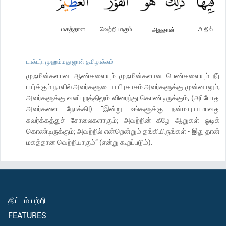
மகத்தான
வெற்றியாகும்
அதில்
அதுதான்
டாக்டர். முஹம்மது ஜான் தமிழாக்கம்
முஃமின்களான ஆண்களையும் முஃமின்களான பெண்களையும் நீர்
பார்க்கும் நாளில் அவர்களுடைய பிரகாசம் அவர்களுக்கு முன்னாலும்,
அவர்களுக்கு வலப்புறத்திலும் விரைந்து கொண்டிருக்கும், (அப்போது
அவர்களை நோக்கி|) “இன்று உங்களுக்கு நன்மாராயமாவது
சுவர்க்கத்துச் சோலைகளாகும்; அவற்றின் கீழே ஆறுகள் ஓடிக்
கொண்டிருக்கும்; அவற்றில் என்றென்றும் தங்கியிருங்கள் - இது தான்
மகத்தான வெற்றியாகும்” (என்று கூறப்படும்).
திட்டம் பற்றி
FEATURES