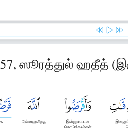
57, ஸூரத்துல் ஹதீத் (இர
அல்லாஹ்விற்கு
இன்னும் கடன்
இன்னும
ாக
கொடுத்தவர்கள்
ப