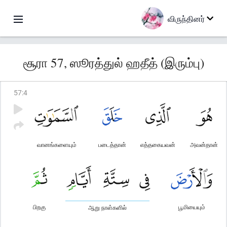
விருந்தினர்
சூரா 57, ஸூரத்துல் ஹதீத் (இரும்பு)
57
:
4
வானங்களையும்
படைத்தான்
எத்தகையவன்
அவன்தான்
பிறகு
பூமியையும்
ஆறு நாள்களில்