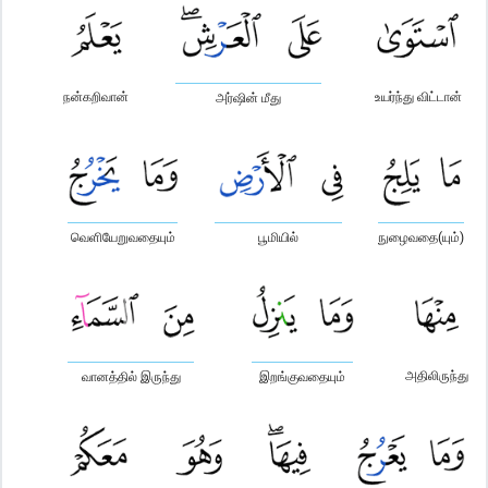
நன்கறிவான்
உயர்ந்து விட்டான்
அர்ஷின் மீது
வெளியேறுவதையும்
பூமியில்
நுழைவதை(யும்)
அதிலிருந்து
வானத்தில் இருந்து
இறங்குவதையும்