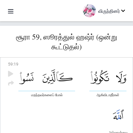
விருந்தினர்
சூரா 59, ஸூரத்துல் ஹஷ்ர் (ஒன்று
கூட்டுதல்)
59
:
19
மறந்தவர்களைப் போல்
ஆகிவிடாதீர்கள்
அல்லாஹ்வை