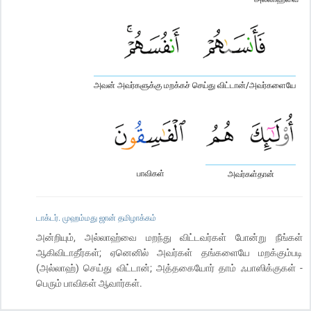
அவன் அவர்களுக்கு மறக்கச் செய்து விட்டான்/அவர்களையே
பாவிகள்
அவர்கள்தான்
டாக்டர். முஹம்மது ஜான் தமிழாக்கம்
அன்றியும், அல்லாஹ்வை மறந்து விட்டவர்கள் போன்று நீங்கள்
ஆகிவிடாதீர்கள்; ஏனெனில் அவர்கள் தங்களையே மறக்கும்படி
(அல்லாஹ்) செய்து விட்டான்; அத்தகையோர் தாம் ஃபாஸிக்குகள் -
பெரும் பாவிகள் ஆவார்கள்.