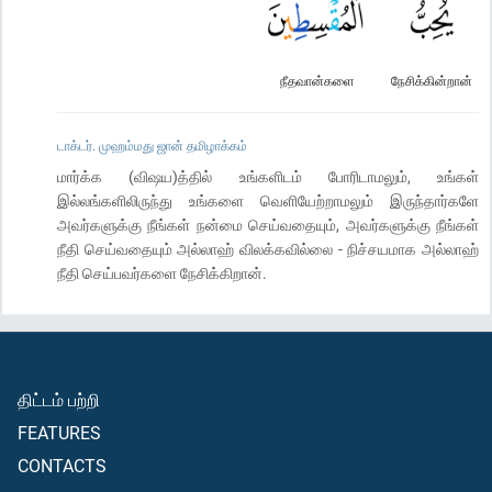
நீதவான்களை
நேசிக்கின்றான்
டாக்டர். முஹம்மது ஜான் தமிழாக்கம்
மார்க்க (விஷய)த்தில் உங்களிடம் போரிடாமலும், உங்கள்
இல்லங்களிலிருந்து உங்களை வெளியேற்றாமலும் இருந்தார்களே
அவர்களுக்கு நீங்கள் நன்மை செய்வதையும், அவர்களுக்கு நீங்கள்
நீதி செய்வதையும் அல்லாஹ் விலக்கவில்லை - நிச்சயமாக அல்லாஹ்
நீதி செய்பவர்களை நேசிக்கிறான்.
திட்டம் பற்றி
FEATURES
CONTACTS