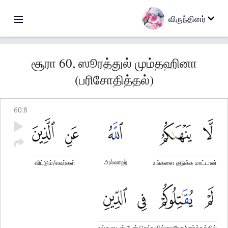
விருந்தினர்
சூரா 60, ஸூரத்துல் மும்தஹினா
(பரிசோதித்தல்)
60
:
8
அல்லாஹ்
விட்டும்/எவர்கள்
உங்களை தடுக்க மாட்டான்
உங்களுடன் போர் செய்யவில்லையோ/மார்க்கத்தில்