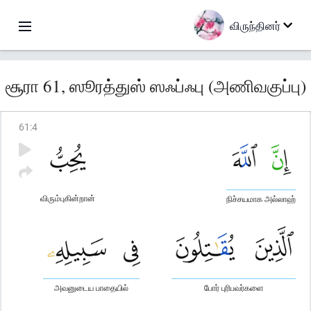
விருந்தினர்
சூரா 61, ஸூரத்துஸ் ஸஃப்ஃபு (அணிவகுப்பு)
61
:
4
விரும்புகின்றான்
நிச்சயமாக அல்லாஹ்
அவனுடைய பாதையில்
போர் புரிபவர்களை