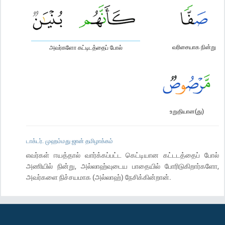
வரிசையாக நின்று
அவர்களோ கட்டிடத்தைப் போல்
உறுதியான(து)
டாக்டர். முஹம்மது ஜான் தமிழாக்கம்
எவர்கள் ஈயத்தால் வார்க்கப்பட்ட கெட்டியான கட்டடத்தைப் போல்
அணியில் நின்று, அல்லாஹ்வுடைய பாதையில் போரிடுகிறார்களோ,
அவர்களை நிச்சயமாக (அல்லாஹ்) நேசிக்கின்றான்.