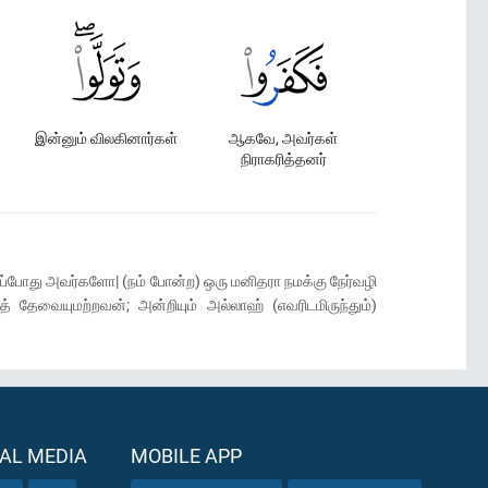
இன்னும் விலகினார்கள்
ஆகவே, அவர்கள்
நிராகரித்தனர்
்போது அவர்களோ| (நம் போன்ற) ஒரு மனிதரா நமக்கு நேர்வழி
த் தேவையுமற்றவன்; அன்றியும் அல்லாஹ் (எவரிடமிருந்தும்)
AL MEDIA
MOBILE APP