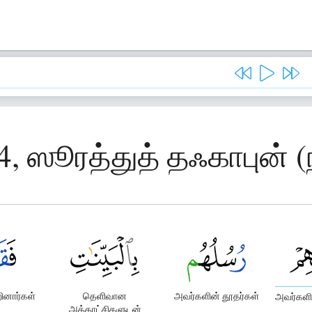
4, ஸூரத்துத் தஃகாபுன் (
ினார்கள்
தெளிவான
அவர்களின் தூதர்கள்
அவர்களி
அத்தாட்சிகளுடன்