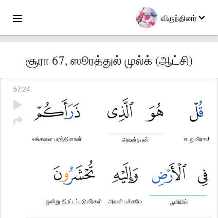
விருந்தினர்
சூரா 67, ஸூரத்துல் முல்க் (ஆட்சி)
67
:
24
உங்களை பரத்தினான்
கூறுவீராக!
அவன்தான்
ஒன்று திரட்டப்படுவீர்கள்
அவன் பக்கமே
பூமியில்