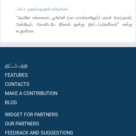
டாக்டர். முஹம்மது ஜான் தமிழாக்கம்
“அவனே உங்களைப் பூமியின் (பல பாகங்களிலும்) பரவச் செய்தான்;
அன்றியும், அவனிடமே நீங்கள் ஒன்று திரட்டப்படுவீர்கள்” என்று
கூறுவீராக.
திட்டம் பற்றி
FEATURES
CONTACTS
MAKE A CONTRIBUTION
BLOG
WIDGET FOR PARTNERS
OUR PARTNERS
FEEDBACK AND SUGGESTIONS