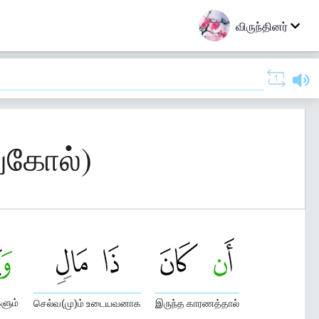
விருந்தினர்
துகோல்)
ளும்
செல்வ(மு)ம் உடையவனாக
இருந்த காரணத்தால்