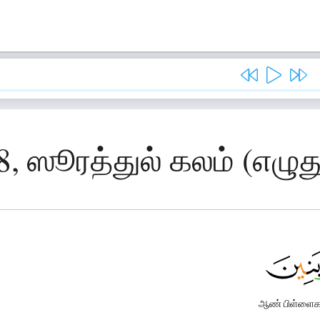
8, ஸூரத்துல் கலம் (எழு
ஆண் பிள்ளைக