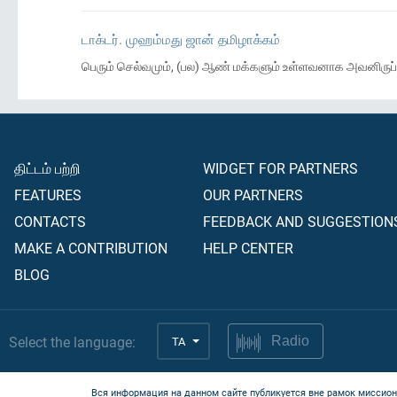
டாக்டர். முஹம்மது ஜான் தமிழாக்கம்
பெரும் செல்வமும், (பல) ஆண் மக்களும் உள்ளவனாக அவனிருப்ப
திட்டம் பற்றி
WIDGET FOR PARTNERS
FEATURES
OUR PARTNERS
CONTACTS
FEEDBACK AND SUGGESTION
MAKE A CONTRIBUTION
HELP CENTER
BLOG
Select the language:
TA
Radio
Вся информация на данном сайте публикуется вне рамок миссион