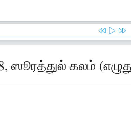
8, ஸூரத்துல் கலம் (எழு