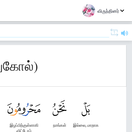
விருந்தினர்
துகோல்)
இழப்பிற்குள்ளாகி
நாங்கள்
இல்லை, மாறாக
விட்டோம்