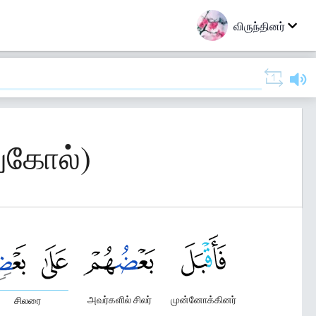
விருந்தினர்
துகோல்)
அவர்களில் சிலர்
முன்னோக்கினர்
சிலரை