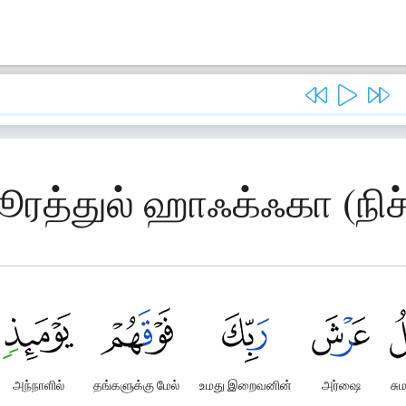
ஸூரத்துல் ஹாஃக்ஃகா (நி
அந்நாளில்
தங்களுக்கு மேல்
உமது இறைவனின்
அர்ஷை
சும