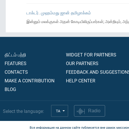
டாக்டர். முஹம்மது ஜான் தமிழாக்கம்
இன்னும் மலக்குகள் அதன் கோடியிலிருப்பார்கள்; அன்றியும், அந்
திட்டம் பற்றி
WIDGET FOR PARTNERS
FEATURES
OUR PARTNERS
CONTACTS
FEEDBACK AND SUGGESTION
MAKE A CONTRIBUTION
HELP CENTER
BLOG
Select the language:
TA
Radio
Вся информация на данном сайте публикуется вне рамок миссион