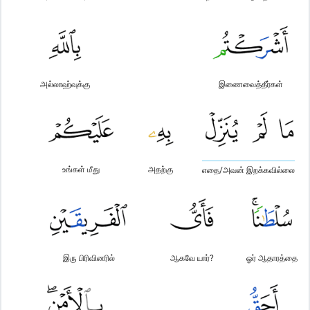
அல்லாஹ்வுக்கு
இணைவைத்தீர்கள்
உங்கள் மீது
அதற்கு
எதை/அவன் இறக்கவில்லை
இரு பிரிவினரில்
ஆகவே யார்?
ஓர் ஆதாரத்தை