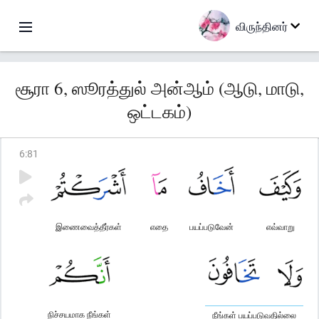
விருந்தினர்
சூரா 6, ஸூரத்துல் அன்ஆம் (ஆடு, மாடு,
ஒட்டகம்)
6
:
81
இணைவைத்தீர்கள்
எதை
பயப்படுவேன்
எவ்வாறு
நிச்சயமாக நீங்கள்
நீங்கள் பயப்படுவதில்லை