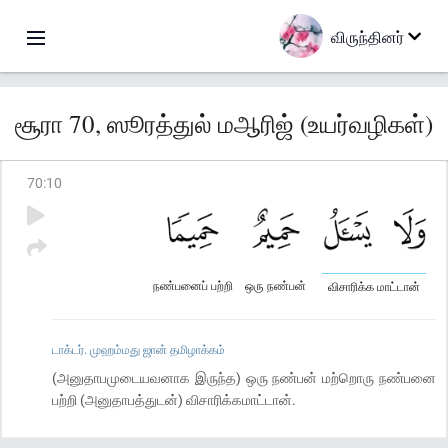
விருந்தினர்
சூரா 70, ஸூரத்துல் மஆரிஜ் (உயர்வழிகள்)
70
:
10
நண்பனைப் பற்றி
ஒரு நண்பன்
விசாரிக்க மாட்டான்
டாக்டர். முஹம்மது ஜான் தமிழாக்கம்
(அனுதாபமுடையவனாக இருந்த) ஒரு நண்பன் மற்றொரு நண்பனை
பற்றி (அனுதாபத்துடன்) விசாரிக்கமாட்டான்.