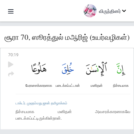
விருந்தினர்
சூரா 70, ஸூரத்துல் மஆரிஜ் (உயர்வழிகள்)
70
:
19
பேராசைக்காரனாக
படைக்கப்பட்டான்
மனிதன்
நிச்சயமாக
டாக்டர். முஹம்மது ஜான் தமிழாக்கம்
நிச்சயமாக மனிதன் அவசரக்காரனாகவே
படைக்கப்பட்டிருக்கின்றான்.