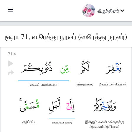
விருந்தினர்
சூரா 71, ஸூரத்து நூஹ் (ஸூரத்து நூஹ்)
71
:
4
உங்களுக்கு
அவன் மன்னிப்பான்
உங்கள் பாவங்களை
குறிப்பிட்ட
இன்னும் அவன் உங்களுக்கு
தவணை வரை
அவகாசம் அளிப்பான்