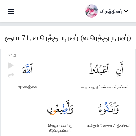
விருந்தினர்
சூரா 71, ஸூரத்து நூஹ் (ஸூரத்து நூஹ்)
71
:
3
அல்லாஹ்வை
அதாவது, நீங்கள் வணங்குங்கள்!
இன்னும் எனக்கு
இன்னும் அவனை அஞ்சுங்கள்
கீழ்ப்படியுங்கள்!