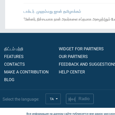
டாக்டர். முஹம்மது ஜான் தமிழாக்கம்
“பின்னர், நிச்சயமாக நான் அவர்களை சப்தமாக அழைத்(தும் ப
திட்டம் பற்றி
WIDGET FOR PARTNERS
FEATURES
OUR PARTNERS
CONTACTS
FEEDBACK AND SUGGESTION
MAKE A CONTRIBUTION
HELP CENTER
BLOG
Select the language:
TA
Radio
Вся информация на данном сайте публикуется вне рамок миссион