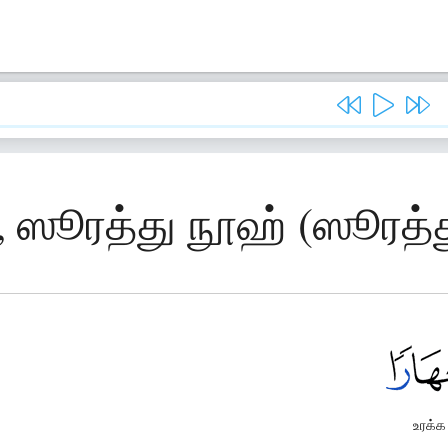
, ஸூரத்து நூஹ் (ஸூரத்
உரக்க