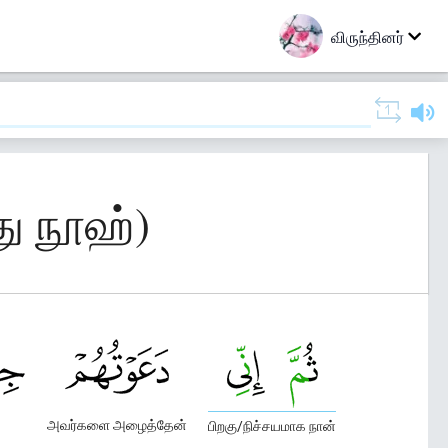
விருந்தினர்
து நூஹ்)
அவர்களை அழைத்தேன்
பிறகு/நிச்சயமாக நான்