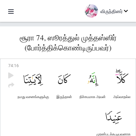
விருந்தினர்
சூரா 74, ஸூரத்துல் முத்தஸ்ஸிர்
(போர்த்திக்கொண்டிருப்பவர்)
74
:
16
நமது வசனங்களுக்கு
இருந்தான்
நிச்சயமாக அவன்
அவ்வாறல்ல
முரண்படக்கூடியவனாக