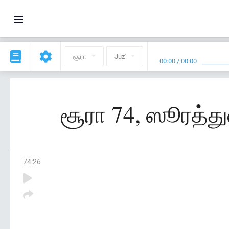
சூரா
Juz'
00:00
/
00:00
சூரா 74, ஸூரத்து
74
:
26