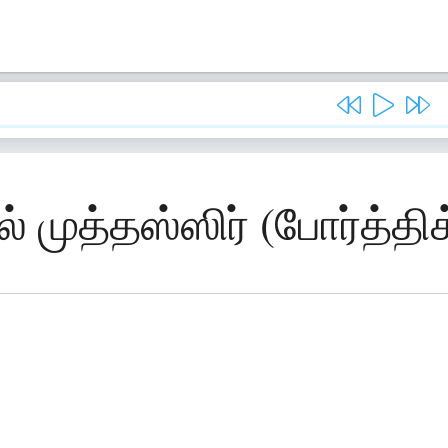
ல் முத்தஸ்ஸிர் (போர்த்தி