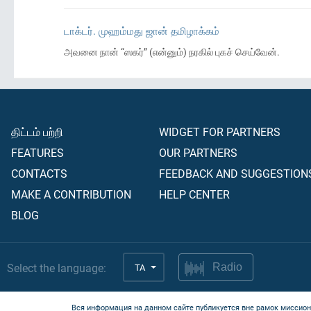
டாக்டர். முஹம்மது ஜான் தமிழாக்கம்
அவனை நான் “ஸகர்” (என்னும்) நரகில் புகச் செய்வேன்.
திட்டம் பற்றி
WIDGET FOR PARTNERS
FEATURES
OUR PARTNERS
CONTACTS
FEEDBACK AND SUGGESTION
MAKE A CONTRIBUTION
HELP CENTER
BLOG
Select the language:
TA
Radio
Вся информация на данном сайте публикуется вне рамок миссион